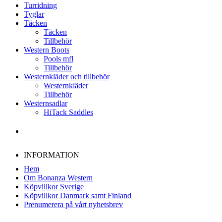
Turridning
Tyglar
Täcken
Täcken
Tillbehör
Western Boots
Pools mfl
Tillbehör
Westernkläder och tillbehör
Westernkläder
Tillbehör
Westernsadlar
HiTack Saddles
INFORMATION
Hem
Om Bonanza Western
Köpvillkor Sverige
Köpvillkor Danmark samt Finland
Prenumerera på vårt nyhetsbrev