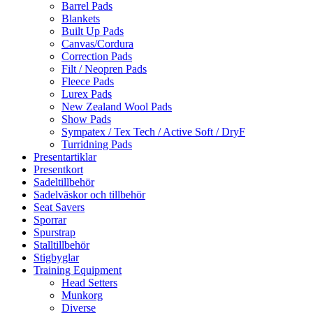
Barrel Pads
Blankets
Built Up Pads
Canvas/Cordura
Correction Pads
Filt / Neopren Pads
Fleece Pads
Lurex Pads
New Zealand Wool Pads
Show Pads
Sympatex / Tex Tech / Active Soft / DryF
Turridning Pads
Presentartiklar
Presentkort
Sadeltillbehör
Sadelväskor och tillbehör
Seat Savers
Sporrar
Spurstrap
Stalltillbehör
Stigbyglar
Training Equipment
Head Setters
Munkorg
Diverse