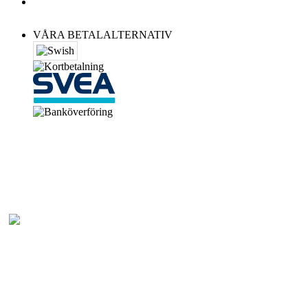
VÅRA BETALALTERNATIV
Bonanza Western
Stubbaröd 1865, 26876 Kågeröd - Stenestad
Tel: 0418-81233
E-post: info@bonanzawestern.com
Det här är en SSL Certifierad Butik. Här handlar Du Säkert och Tryggt.
© Bonanza Western Store
Allt material är skyddat av lagen om upphovsrätt.Eftertryck eller annan kopiering är
förbjuden. Företaget etablerat 1997