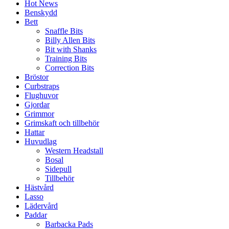
Hot News
Benskydd
Bett
Snaffle Bits
Billy Allen Bits
Bit with Shanks
Training Bits
Correction Bits
Bröstor
Curbstraps
Flughuvor
Gjordar
Grimmor
Grimskaft och tillbehör
Hattar
Huvudlag
Western Headstall
Bosal
Sidepull
Tillbehör
Hästvård
Lasso
Lädervård
Paddar
Barbacka Pads