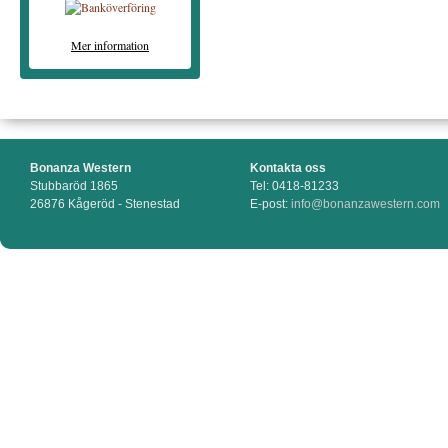
Mer information
Bonanza Western
Kontakta oss
Stubbaröd 1865
Tel: 0418-81233
26876 Kågeröd - Stenestad
E-post:
info@bonanzawestern.com