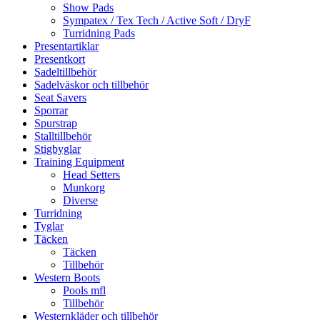
Show Pads
Sympatex / Tex Tech / Active Soft / DryF
Turridning Pads
Presentartiklar
Presentkort
Sadeltillbehör
Sadelväskor och tillbehör
Seat Savers
Sporrar
Spurstrap
Stalltillbehör
Stigbyglar
Training Equipment
Head Setters
Munkorg
Diverse
Turridning
Tyglar
Täcken
Täcken
Tillbehör
Western Boots
Pools mfl
Tillbehör
Westernkläder och tillbehör