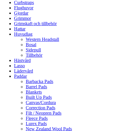
Curbstraps
Flughuvor
Gjordar
Grimmor
Grimskaft och tillbehör
Hattar
Huvudlag
Western Headstall
Bosal
Sidepull
Tillbehör
Hästvård
Lasso
Lädervård
Paddar
Barbacka Pads
Barrel Pads
Blankets
Built Up Pads
Canvas/Cordura
Correction Pads
Filt / Neopren Pads
Fleece Pads
Lurex Pads
New Zealand Wool Pads