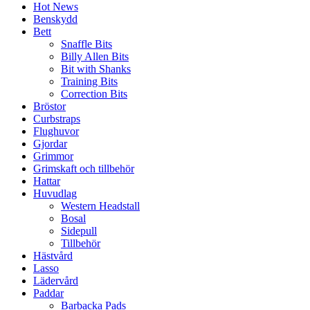
Hot News
Benskydd
Bett
Snaffle Bits
Billy Allen Bits
Bit with Shanks
Training Bits
Correction Bits
Bröstor
Curbstraps
Flughuvor
Gjordar
Grimmor
Grimskaft och tillbehör
Hattar
Huvudlag
Western Headstall
Bosal
Sidepull
Tillbehör
Hästvård
Lasso
Lädervård
Paddar
Barbacka Pads