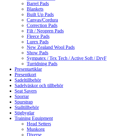
Barrel Pads
Blankets
Built Up Pads
Canvas/Cordura
Correction Pads
Filt / Neopren Pads
Fleece Pads
Lurex Pads
New Zealand Wool Pads
Show Pads
Sympatex / Tex Tech / Active Soft / DryF
Turridning Pads
Presentartiklar
Presentkort
Sadeltillbehör
Sadelväskor och tillbehör
Seat Savers
Sporrar
Spurstrap
Stalltillbehör
Stigbyglar
Training Equipment
Head Setters
Munkorg
Diverse