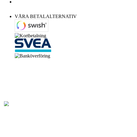
VÅRA BETALALTERNATIV
Bonanza Western
Stubbaröd 1865, 26876 Kågeröd - Stenestad
Tel: 0418-81233
E-post: info@bonanzawestern.com
Det här är en SSL Certifierad Butik. Här handlar Du Säkert och Tryggt.
© Bonanza Western Store
Allt material är skyddat av lagen om upphovsrätt.Eftertryck eller annan kopiering är
förbjuden. Företaget etablerat 1997