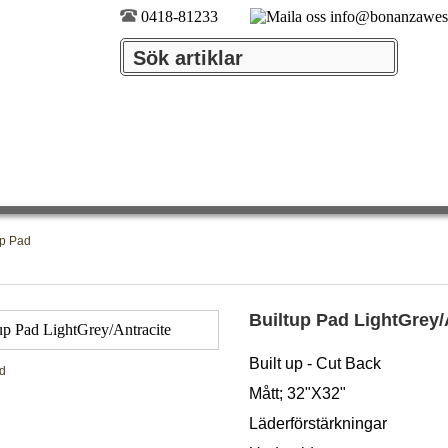
0418-81233
info@bonanzawes
up Pad
Builtup Pad LightGrey/
Built up - Cut Back
ld
Mått; 32"X32"
Läderförstärkningar