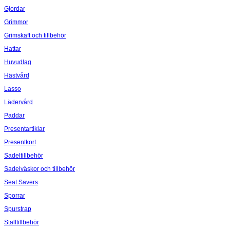
Gjordar
Grimmor
Grimskaft och tillbehör
Hattar
Huvudlag
Hästvård
Lasso
Lädervård
Paddar
Presentartiklar
Presentkort
Sadeltillbehör
Sadelväskor och tillbehör
Seat Savers
Sporrar
Spurstrap
Stalltillbehör