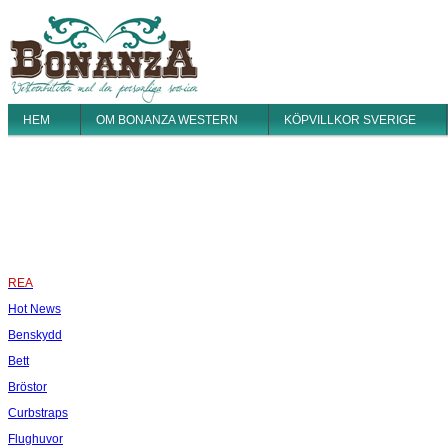
HEM
OM BONANZA WESTERN
KÖPVILLKOR SVERIGE
REA
Hot News
Benskydd
Bett
Bröstor
Curbstraps
Flughuvor